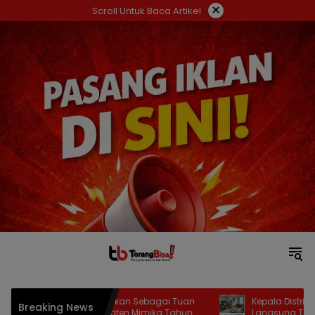
Langsung
×
Scroll Untuk Baca Artikel
ke
konten
strik Wania Ditetapkan Sebagai Tuan
Kepala Distrik Mimika 
Breaking News
umah MTQ Kabupaten Mimika Tahun
Langsung Tertibkan TPS 