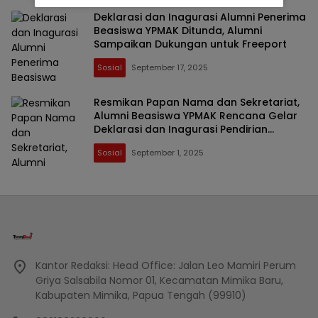
Deklarasi dan Inagurasi Alumni Penerima
Beasiswa YPMAK Ditunda, Alumni
Sampaikan Dukungan untuk Freeport
Sosial
September 17, 2025
Resmikan Papan Nama dan Sekretariat,
Alumni Beasiswa YPMAK Rencana Gelar
Deklarasi dan Inagurasi Pendirian
Organisasi Pada Pertengahan
Sosial
September 1, 2025
September, Hilarius: Seluruh Alumni
Diharapkan Hadir
Kantor Redaksi: Head Office: Jalan Leo Mamiri Perum
Griya Salsabila Nomor 01, Kecamatan Mimika Baru,
Kabupaten Mimika, Papua Tengah (99910)