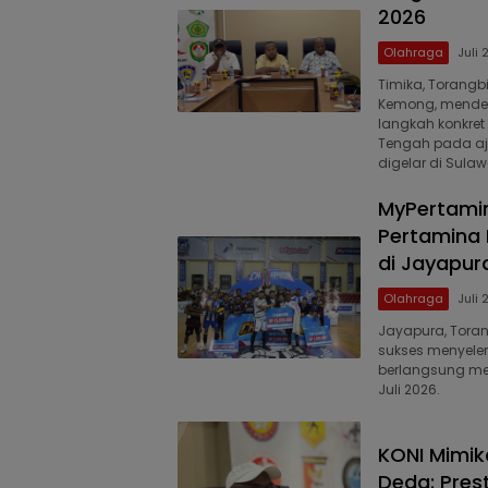
2026
Olahraga
Juli 
Timika, Torangb
Kemong, mendes
langkah konkre
Tengah pada aja
digelar di Sulaw
MyPertamin
Pertamina 
di Jayapur
Olahraga
Juli 
Jayapura, Toran
sukses menyele
berlangsung mer
Juli 2026.
KONI Mimik
Deda: Pres