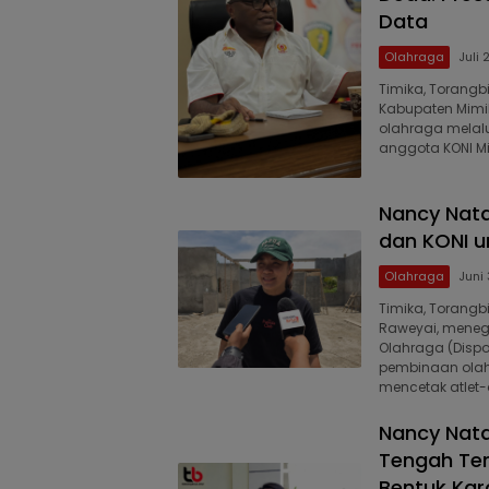
Data
Olahraga
Juli 
Timika, Torangb
Kabupaten Mimi
olahraga melal
anggota KONI M
Nancy Nata
dan KONI u
Olahraga
Juni
Timika, Torangb
Raweyai, meneg
Olahraga (Dispo
pembinaan olah
mencetak atlet-a
Nancy Nata
Tengah Ter
Bentuk Kar