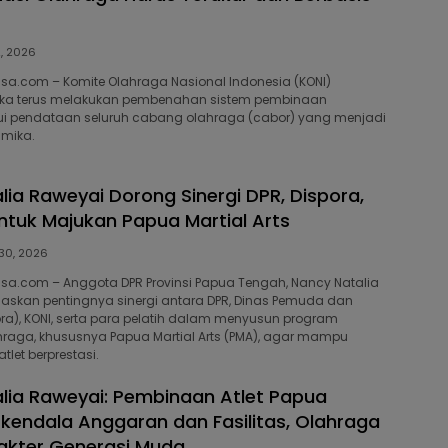
2, 2026
isa.com – Komite Olahraga Nasional Indonesia (KONI)
ka terus melakukan pembenahan sistem pembinaan
ui pendataan seluruh cabang olahraga (cabor) yang menjadi
imika.
lia Raweyai Dorong Sinergi DPR, Dispora,
ntuk Majukan Papua Martial Arts
 30, 2026
isa.com – Anggota DPR Provinsi Papua Tengah, Nancy Natalia
askan pentingnya sinergi antara DPR, Dinas Pemuda dan
ra), KONI, serta para pelatih dalam menyusun program
raga, khususnya Papua Martial Arts (PMA), agar mampu
tlet berprestasi.
lia Raweyai: Pembinaan Atlet Papua
kendala Anggaran dan Fasilitas, Olahraga
akter Generasi Muda