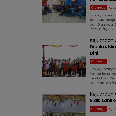
Olahraga
Agus
Timika, Torangb
dan SMK mengik
dan Olahraga (Di
Rabu (5/8/2026)
Kejuaraan 
Dibuka, Mim
Dini
Olahraga
Agus
Timika, Torang
Mimika terus me
pembukaan Kejua
SMP, dan SMA/S
Kejuaraan V
Bidik Lahir
Olahraga
Agus