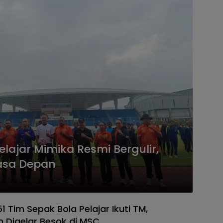
lajar Mimika Resmi Bergulir,
asa Depan
 Tim Sepak Bola Pelajar Ikuti TM,
Digelar Besok di MSC