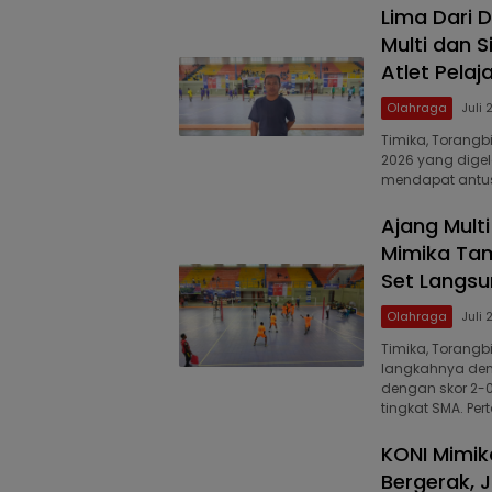
Lima Dari 
Multi dan S
Atlet Pelaj
Olahraga
Juli 
Timika, Torangb
2026 yang dige
mendapat antusi
Ajang Multi
Mimika Tam
Set Langs
Olahraga
Juli 
Timika, Torangb
langkahnya deng
dengan skor 2-0 
tingkat SMA. Pe
KONI Mimik
Bergerak, 