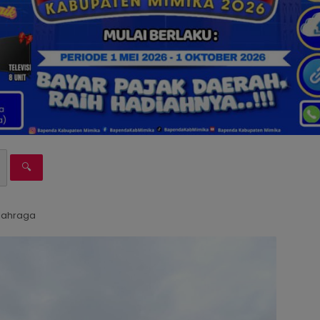
🔍
olahraga