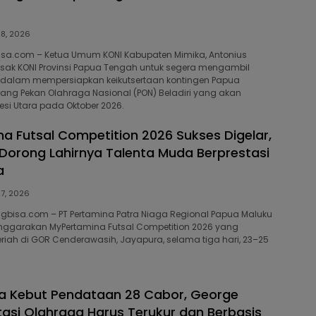
28, 2026
isa.com – Ketua Umum KONI Kabupaten Mimika, Antonius
ak KONI Provinsi Papua Tengah untuk segera mengambil
t dalam mempersiapkan keikutsertaan kontingen Papua
ng Pekan Olahraga Nasional (PON) Beladiri yang akan
esi Utara pada Oktober 2026.
a Futsal Competition 2026 Sukses Digelar,
Dorong Lahirnya Talenta Muda Berprestasi
a
27, 2026
gbisa.com – PT Pertamina Patra Niaga Regional Papua Maluku
nggarakan MyPertamina Futsal Competition 2026 yang
iah di GOR Cenderawasih, Jayapura, selama tiga hari, 23–25
a Kebut Pendataan 28 Cabor, George
tasi Olahraga Harus Terukur dan Berbasis