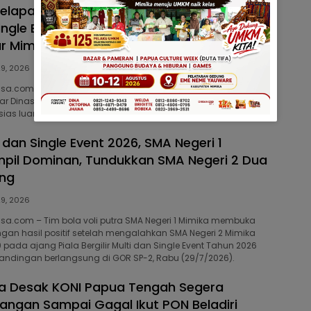
Delapan Cabor Rampungkan Pertandingan,
ingle Event 2026 Jadi Ajang Pencarian Bibit
ar Mimika
29, 2026
isa.com – Pelaksanaan ajang Multi dan Single Event Tahun
lar Dinas Pemuda dan Olahraga (Dispora) Kabupaten Mimika
as luar biasa dari sekolah-sekolah di Kabupaten Mimika.
 dan Single Event 2026, SMA Negeri 1
pil Dominan, Tundukkan SMA Negeri 2 Dua
ung
29, 2026
isa.com – Tim bola voli putra SMA Negeri 1 Mimika membuka
an hasil positif setelah mengalahkan SMA Negeri 2 Mimika
pada ajang Piala Bergilir Multi dan Single Event Tahun 2026
rtandingan berlangsung di GOR SP-2, Rabu (29/7/2026).
a Desak KONI Papua Tengah Segera
Jangan Sampai Gagal Ikut PON Beladiri