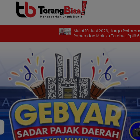
Mulai 10 Juni 2026, Harga Pertamax di
D
Papua dan Maluku Tembus Rp16.650 per
R
Liter
2