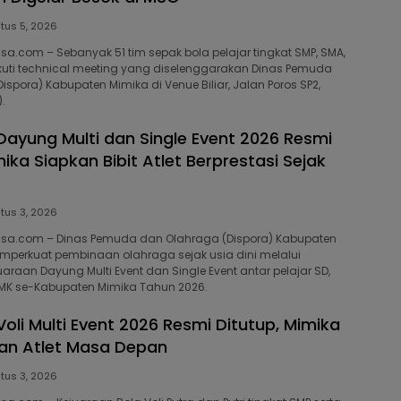
tus 5, 2026
isa.com – Sebanyak 51 tim sepak bola pelajar tingkat SMP, SMA,
uti technical meeting yang diselenggarakan Dinas Pemuda
spora) Kabupaten Mimika di Venue Biliar, Jalan Poros SP2,
.
Dayung Multi dan Single Event 2026 Resmi
ika Siapkan Bibit Atlet Berprestasi Sejak
tus 3, 2026
bisa.com – Dinas Pemuda dan Olahraga (Dispora) Kabupaten
mperkuat pembinaan olahraga sejak usia dini melalui
raan Dayung Multi Event dan Single Event antar pelajar SD,
MK se-Kabupaten Mimika Tahun 2026.
oli Multi Event 2026 Resmi Ditutup, Mimika
kan Atlet Masa Depan ‎
tus 3, 2026