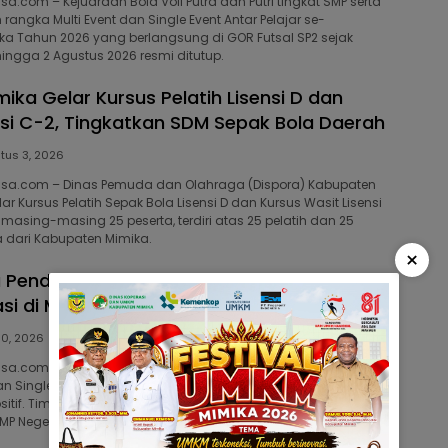
sa.com – Kejuaraan Bola Voli Putra dan Putri tingkat SMP serta
angka Multi Event dan Single Event Antar Pelajar se-
a Tahun 2026 yang berlangsung di GOR Futsal SP2 sejak
hingga 2 Agustus 2026 resmi ditutup.
ika Gelar Kursus Pelatih Lisensi D dan
nsi C-2, Tingkatkan SDM Sepak Bola Daerah
tus 3, 2026
bisa.com – Dinas Pemuda dan Olahraga (Dispora) Kabupaten
 Kursus Pelatih Sepak Bola Lisensi D dan Kursus Wasit Lisensi
 masing-masing 25 peserta, terdiri atas 25 pelatih dan 25
a dari Kabupaten Mimika.
×
 Pendidikan Taklukkan SMPN 3 Mimika 2-0,
asi di Multi dan Single Event 2026
30, 2026
bisa.com – SMP Sentra Pendidikan Unggul membuka kiprahnya
an Single Event 2026 cabang olahraga bola voli tingkat pelajar
sitif. Tim asuhan sekolah berpola asrama tersebut sukses
P Negeri 3 Mimika dengan skor langsung 2-0.