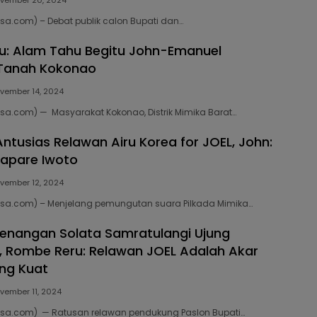
bisa.com) – Debat publik calon Bupati dan…
u: Alam Tahu Begitu John-Emanuel
 Tanah Kokonao
vember 14, 2024
bisa.com) — Masyarakat Kokonao, Distrik Mimika Barat…
ntusias Relawan Airu Korea for JOEL, John:
apare Iwoto
vember 12, 2024
bisa.com) – Menjelang pemungutan suara Pilkada Mimika…
enangan Solata Samratulangi Ujung
, Rombe Reru: Relawan JOEL Adalah Akar
ng Kuat
vember 11, 2024
bisa.com) — Ratusan relawan pendukung Paslon Bupati…