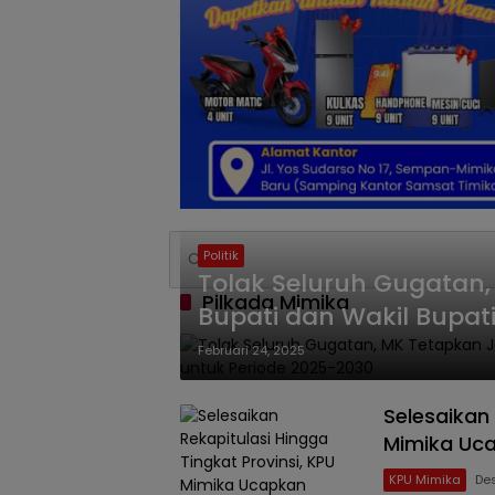
Politik
Tolak Seluruh Gugatan,
Pilkada Mimika
Bupati dan Wakil Bupati
2025-2030
Februari 24, 2025
Selesaikan 
Mimika Uc
KPU Mimika
Des