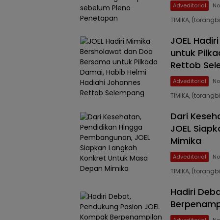
Adveditorial
No
TIMIKA, (torang
JOEL Hadir
untuk Pilk
Rettob Se
Adveditorial
No
TIMIKA, (torang
Dari Keseh
JOEL Siapk
Mimika
Adveditorial
No
TIMIKA, (torang
Hadiri Deb
Berpenampi
Adveditorial
No