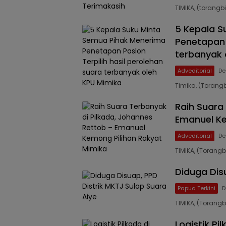
TIMIKA, (torang
5 Kepala S
Penetapan 
terbanyak 
Adveditorial
De
Timika, (Torang
Raih Suara
Emanuel Ke
Adveditorial
De
TIMIKA, (Torang
Diduga Dis
Papua Terkini
D
TIMIKA, (Torang
Logistik Pi