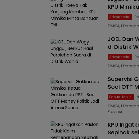
KPU Mimika
Adveditorial
De
TIMIKA, (Torangb
JOEL Dan W
di Distrik 
Adveditorial
De
TIMIKA, (Torang
Supervisi 
Soal OTT Mo
Papua Terkini
N
TIMIKA, (Toran
Provinsi…
KPU Ingatk
Sepihak se