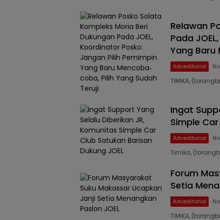
Relawan Po
Pada JOEL,
Yang Baru 
Adveditorial
No
TIMIKA, (torang
Ingat Supp
Simple Car
Adveditorial
No
Timika, (toran
Forum Masy
Setia Mena
Adveditorial
No
TIMIKA, (toran