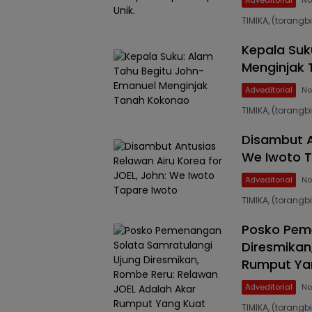
TIMIKA, (torang
Kepala Suk
Menginjak
Adveditorial
No
TIMIKA, (torang
Disambut A
We Iwoto T
Adveditorial
No
TIMIKA, (torang
Posko Pem
Diresmikan
Rumput Ya
Adveditorial
No
TIMIKA, (torang