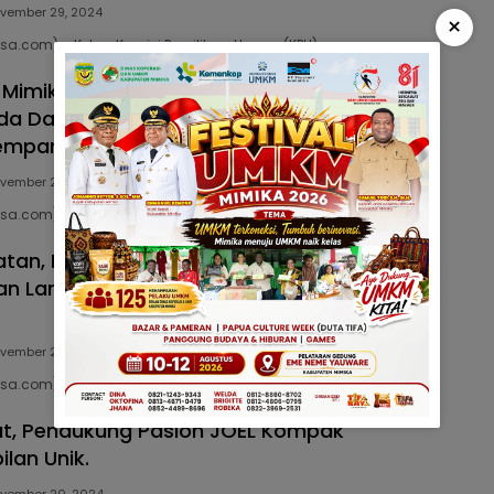
vember 29, 2024
×
bisa.com) – Ketua Komisi Pemilihan Umum (KPU)…
i Mimika Bersholawat dan Doa Bersama
ada Damai, Habib Helmi Hadiahi Johannes
lempang
vember 21, 2024
bisa.com) — Pasangan calon Bupati dan Wakil…
atan, Pendidikan Hingga Pembangunan,
an Langkah Konkret Untuk Masa Depan
vember 20, 2024
bisa.com) – Program Otonomi Khusus (Otsus) terus…
at, Pendukung Paslon JOEL Kompak
lan Unik.
vember 20, 2024