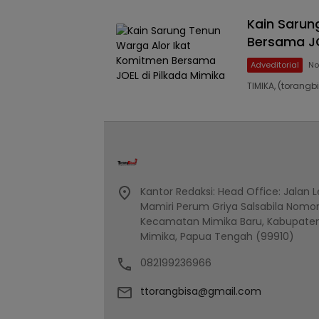
Kain Sarun
Bersama JO
Adveditorial
No
TIMIKA, (torangb
Kantor Redaksi: Head Office: Jalan 
Mamiri Perum Griya Salsabila Nomor 
Kecamatan Mimika Baru, Kabupate
Mimika, Papua Tengah (99910)
082199236966
ttorangbisa@gmail.com