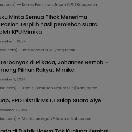
bisa.com) –– Komisi Pemilihan Umum (KPU) Kabupaten…
uku Minta Semua Pihak Menerima
Paslon Terpilih hasil perolehan suara
oleh KPU Mimika
sember 11, 2024
bisa.com) – Lima Kepala Suku yang terdiri…
 Terbanyak di Pilkada, Johannes Rettob –
mong Pilihan Rakyat Mimika
sember 9, 2024
bisa.com) — Komisi Pemilihan Umum (KPU) Kabupaten…
uap, PPD Distrik MKTJ Sulap Suara Aiye
esember 7, 2024
bisa.com) — Aksi kecurangan Pilkada di Kabupaten…
lkada di Distrik Hoeya Tak Kunjung Kembali,