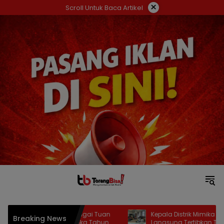
Langsung
×
Scroll Untuk Baca Artikel
ke
konten
itetapkan Sebagai Tuan
Kepala Distrik Mimika Baru Turun
Breaking News
upaten Mimika Tahun
Langsung Tertibkan TPS Liar, Libatkan