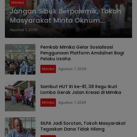
Mimika
Jangan Sibuk Berpolemik, Tokoh
Masyarakat Minta Oknum
Anggota DPR PT Tunjukkan
Agustus 7, 2026
Kinerja Nyata
Pemkab Mimika Gelar Sosialisasi
Penggunaan Platform Amdalnet Bagi
Pelaku Usaha
Mimika
Agustus 7, 2026
Sambut HUT RI ke-81, 38 Regu Ikuti
Lomba Gerak Jalan Kreasi di Mimika
Mimika
Agustus 7, 2026
SILPA Jadi Sorotan, Tokoh Masyarakat
Tegaskan Dana Tidak Hilang