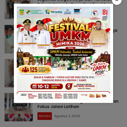
Pekerja kepada Penasihat Presiden
Mimika
Agustus 5, 2026
Bukan Cuma Penumpang, Kucing Juga
Wajib Lapor Karantina
Mimika
Agustus 4, 2026
50 Calon Paskibraka Mimika Siap
Bertugas, Progres Latihan Capai 60
Persen
Mimika
Agustus 3, 2026
Bupati Mimika Motivasi Calon
Paskibraka, Minta Jaga Kesehatan dan
Fokus Jalani Latihan
Mimika
Agustus 3, 2026