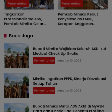
Pemerintahan
Pemerintahan
Tingkatkan
Pemkab Mimika Kebut
Profesionalisme ASN,
Penyelesaian LAKIP,
Pemkab Mimika Gelar
Serapan Anggaran
Bimtek Guru dan Tenaga
Dievaluasi Pekan Ini
Kesehatan
Baca Juga
Bupati Mimika Wajibkan Seluruh ASN Ikut
Medical Check Up Gratis
Pemerintahan
Agustus 10, 2026
Mimika Ingatkan PPPK, Kinerja Dievaluasi
Setiap Tahun
Pemerintahan
Agustus 10, 2026
Bupati Mimika Minta ASN Aktif di MyASN,
Data dan Kinerja Jadi Penentu Profiling