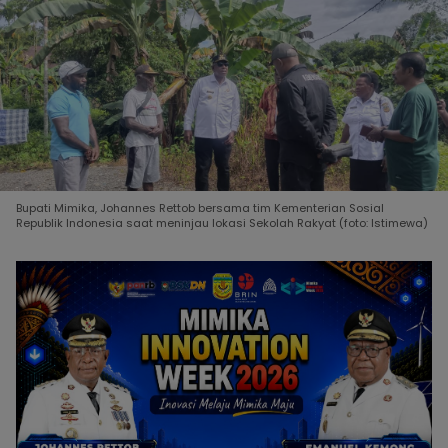
Bupati Mimika, Johannes Rettob bersama tim Kementerian Sosial
Republik Indonesia saat meninjau lokasi Sekolah Rakyat (foto: Istimewa)