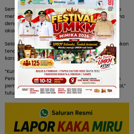
Sementara untuk tenaga pengajar, Bupati Rettob
menyampaikan sekolah rakyat akan bekerja sama
dengan Dinas Pendidikan, di mana guru-gurunya
akan diangkat dari Kementerian Pendidikan.
Selain itu, Kementerian Sosial juga akan mengirimkan
tenaga pendidik untuk fokus pada pembentukan
karakter siswa.
“Kurikulumnya tetap mengikuti dari Kementerian
Pendidikan, sementara untuk aspek karakter dan
pembinaan sosial dibantu oleh Kementerian Sosial,”
tutup Johannes Rettob.