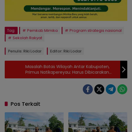
Tag:
Pemkab Mimika
Program strategis nasional
Sekolah Rakyat
Penulis: Riki Lodar
Editor: Riki Lodar
Masalah Batas Wilayah Antar Kabupaten,
Primus Natikapereyau: Harus Dibicarakan
Bersama Provinsi Papua Tengah
Pos Terkait