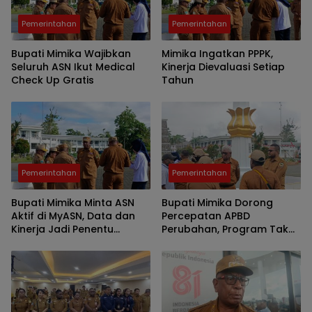
Pemerintahan
Pemerintahan
Bupati Mimika Wajibkan
Mimika Ingatkan PPPK,
Seluruh ASN Ikut Medical
Kinerja Dievaluasi Setiap
Check Up Gratis
Tahun
Pemerintahan
Pemerintahan
Bupati Mimika Minta ASN
Bupati Mimika Dorong
Aktif di MyASN, Data dan
Percepatan APBD
Kinerja Jadi Penentu
Perubahan, Program Tak
Profiling Talenta
Bermanfaat Diminta
Dicoret