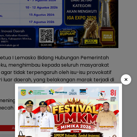
Ketua I Lemasko Bidang Hubungan Pemerintah
eku, menghimbau kepada seluruh masyarakat
gar tidak terpengaruh oleh isu-isu provokatif
×
 luar daerah, yang belakangan marak terjadi di
meningkatnya penyebaran informasi
cah belah persatuan dan ketertiban di tengah
Ads