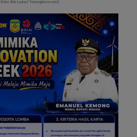
oto: Riki Lodar/ Torangbisa.com)