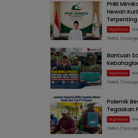
PHBI Mimik
Hewan Kurb
Terpentin
Organisasi
Mei
TIMIKA, (Torangb
Bantuan S
Kebahagia
Organisasi
Mei
TIMIKA, (Torang
Polemik Be
Tegaskan 
Organisasi
Mei
TIMIKA, (Toran