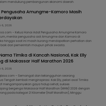
 dalam mendukung pembangunan ekonomi daerah.
ai Pengusaha Amungme-Kamoro Masih
berdayakan
i 6, 2026
bisa.com – Ketua Honai Adat Pengusaha Amungme Kamoro
s Kum, menilai pengusaha asli Amungme dan Kamoro di
ka hingga saat ini masih kurang mendapatkan perhatian dan
baik dari pemerintah maupun pihak swasta.
ama Timika di Kancah Nasional, Kak Elly
ong di Makassar Half Marathon 2026
i 6, 2026
gbisa.com – Semangat dan ketangguhan seorang
 Tengah kembali menginspirasi. Kak Elly, pelari asal Timika
ktif mengampanyekan gaya hidup sehat, sukses
ajang bergengsi Makassar Half Marathon (MHM) 2026 dengan
strong pada kategori 21 Kilometer (Half Marathon), Minggu