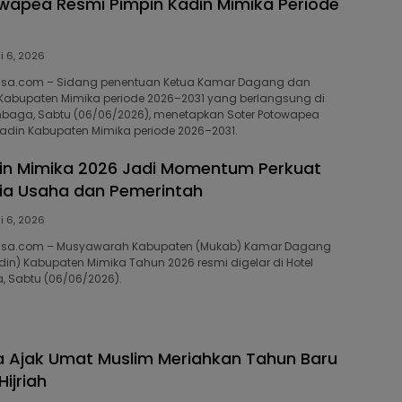
wapea Resmi Pimpin Kadin Mimika Periode
i 6, 2026
bisa.com – Sidang penentuan Ketua Kamar Dagang dan
) Kabupaten Mimika periode 2026–2031 yang berlangsung di
mbaga, Sabtu (06/06/2026), menetapkan Soter Potowapea
adin Kabupaten Mimika periode 2026–2031.
in Mimika 2026 Jadi Momentum Perkuat
nia Usaha dan Pemerintah
i 6, 2026
bisa.com – Musyawarah Kabupaten (Mukab) Kamar Dagang
adin) Kabupaten Mimika Tahun 2026 resmi digelar di Hotel
 Sabtu (06/06/2026).
a Ajak Umat Muslim Meriahkan Tahun Baru
Hijriah