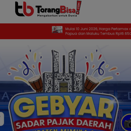
Mulai 10 Juni 2026, Harga Pertamax di
Dis
Papua dan Maluku Tembus Rp16.650 per
Ru
Liter
20