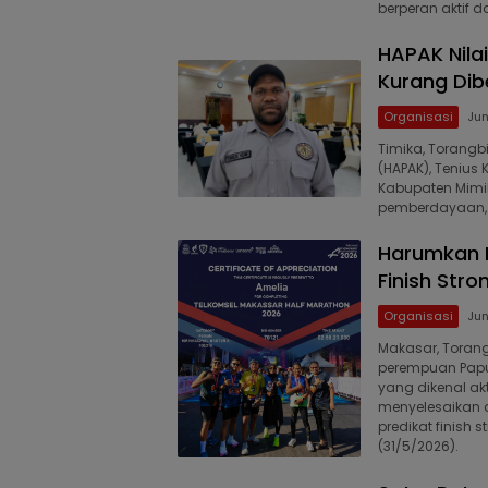
berperan aktif
HAPAK Nil
Kurang Di
Organisasi
Jun
Timika, Torang
(HAPAK), Teniu
Kabupaten Mimi
pemberdayaan, 
Harumkan N
Finish Str
Organisasi
Jun
Makasar, Toran
perempuan Papua
yang dikenal a
menyelesaikan 
predikat finish 
(31/5/2026).