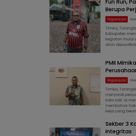
Fun Run, P
Berupa Per
Organisasi
Mei
Timika, Torangb
Kabupaten meng
kegiatan mulai 
akan dipusatkan
PMII Mimik
Perusahaan
Organisasi
Mei
Timika, Torangb
menyoroti perso
kata adil. Ia me
membahas hak-h
kerja yang belu
Sekber 3 K
Integritas