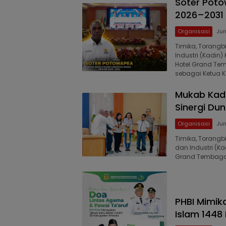
Soter Poto
2026–2031
Organisasi
Jun
Timika, Torang
Industri (Kadin
Hotel Grand Te
sebagai Ketua K
Mukab Kad
Sinergi Du
Organisasi
Jun
Timika, Torang
dan Industri (K
Grand Tembaga,
PHBI Mimik
Islam 1448 