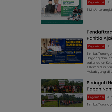
Organisasi
Jun
TIMIKA, (torangb
Pendaftara
Panitia Aja
Organisasi
Jun
Timika, Torang
Dagang dan Ind
bakal calon Ket
selama dua hari
Mukab yang dija
Peringati H
Papan Nama
Organisasi
Jun
Timika, Torang