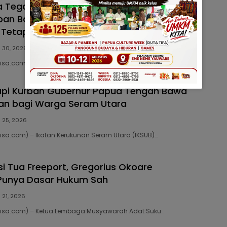
a Tegaskan Tidak Terlibat Penyaluran
an Bantuan Pemerintah, Ustad Joko:
g Tetap Jaga Ukhuwah
 30, 2026
isa.com) – Ketua Panitia Hari Besar Islam…
api Kurban Gubernur Papua Tengah Bawa
an bagi Warga Seram Utara
 25, 2026
bisa.com) – Ikatan Kerukunan Seram Utara (IKSUB)…
si Tua Freeport, Gregorius Okoare
Punya Dasar Hukum Sah
 21, 2026
gbisa.com) – Ketua Lembaga Musyawarah Adat Suku…