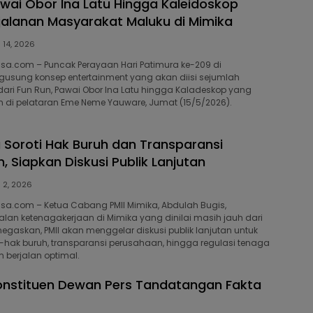
awai Obor Ina Latu Hingga Kaleidoskop
jalanan Masyarakat Maluku di Mimika
 14, 2026
isa.com – Puncak Perayaan Hari Patimura ke-209 di
usung konsep entertainment yang akan diisi sejumlah
dari Fun Run, Pawai Obor Ina Latu hingga Kaladeskop yang
 di pelataran Eme Neme Yauware, Jumat (15/5/2026).
a Soroti Hak Buruh dan Transparansi
, Siapkan Diskusi Publik Lanjutan
 2, 2026
isa.com – Ketua Cabang PMII Mimika, Abdulah Bugis,
alan ketenagakerjaan di Mimika yang dinilai masih jauh dari
negaskan, PMII akan menggelar diskusi publik lanjutan untuk
ak buruh, transparansi perusahaan, hingga regulasi tenaga
m berjalan optimal.
onstituen Dewan Pers Tandatangan Fakta