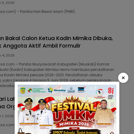
i 5, 2026
isa.com) – Panitia Hari Besar Islam (PHBI)…
n Bakal Calon Ketua Kadin Mimika Dibuka,
k Anggota Aktif Ambil Formulir
i 4, 2026
bisa.com – Panitia Musyawarah Kabupaten (Muskab) Kamar
ustri (Kadin) Kabupaten Mimika resmi membuka pendaftaran
ua Kadin Mimika periode 2026–2031. Pendaftaran dibuka
×
, yakni tanggal 4 hingga 5 Juni 2026, sebelum pelaksanaan
dwalkan berlangsung pada Sabtu, 6 Juni 2026.
ari Lahir Pancasila, BMP RI Mimika Resmikan
 Organisasi dan Inagurasi Anggota Baru
i 1, 2026
bisa.com – Dewan Pimpinan Cabang (DPC) Barisan…