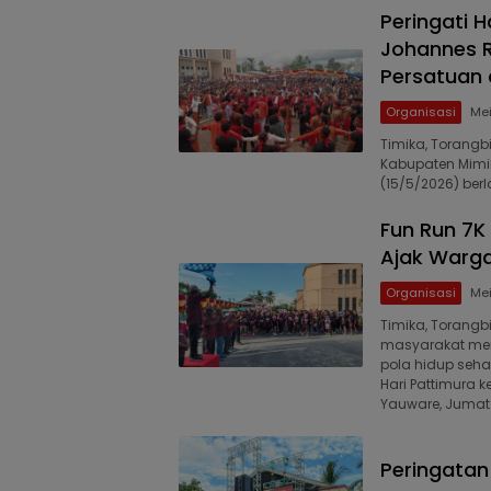
Peringati H
Johannes R
Persatuan
Organisasi
Mei
Timika, Torangb
Kabupaten Mimi
(15/5/2026) be
Fun Run 7K
Ajak Warga
Organisasi
Mei
Timika, Torang
masyarakat men
pola hidup seha
Hari Pattimura
Yauware, Jumat 
Peringatan