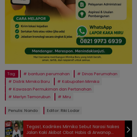
Tag:
bantuan perumahan
Dinas Perumahan
Distrik Mimika Baru
Kabupaten Mimika
Kawasan Permukiman dan Pertanahan
Merlyn Temorubun
Miru
Penulis: Nando
Editor: Riki Lodar
Tegas!, Kadinkes Mimika Sebut Narasi Nakes
Jalan Kaki Akibat Obat Habis di Arwanop