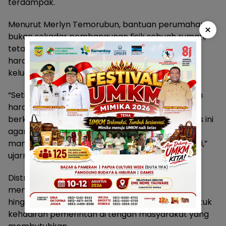
terdampak.
Menurut Merlyn Temorubun, bantuan perumahan
×
bukan sekadar pembangunan fisik sebuah rumah,
tetapi juga upaya mengembalikan rasa aman,
harapan, dan kehidupan yang lebih baik bagi
keluarga yang terdampak bencana.
“Setiap rumah yang rusak menyimpan cerita dan
harapan sebuah keluarga. Karena itu, kami
berkomitmen mengawal seluruh tahapan proses ini
agar bantuan yang diberikan tepat sasaran dan
mampu membantu masyarakat bangkit kembali,”
ujarnya.
Distrik Mimika Baru menegaskan akan terus
mendampingi dan mengawal proses verifikasi
hingga penyaluran bantuan selesai, sebagai bentuk
kehadiran pemerintah di tengah masyarakat yang