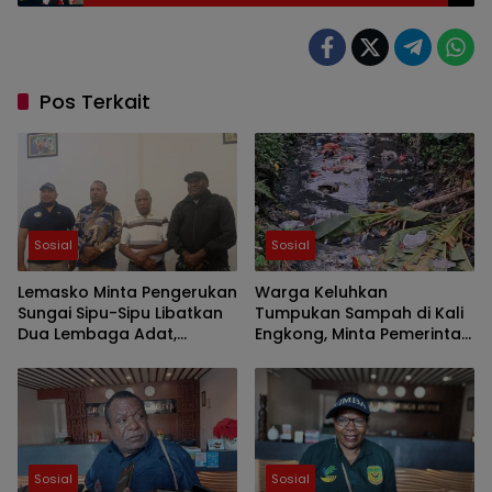
Tidak Sesuai Fakta
Pos Terkait
Sosial
Sosial
Lemasko Minta Pengerukan
Warga Keluhkan
Sungai Sipu-Sipu Libatkan
Tumpukan Sampah di Kali
Dua Lembaga Adat,
Engkong, Minta Pemerintah
Freeport dan Pemerintah
Segera Bertindak
Diminta Ambil Tanggung
Jawab
Sosial
Sosial