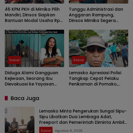
46 KPM PKH di Mimika Pilih
Tunggu Administrasi dan
Mandiri, Dinsos Siapkan
Anggaran Rampung,
Bantuan Modal Usaha Rp5
Dinsos Mimika Segera
Juta
Berangkatkan 20 Anak
Ikuti Pelatihan di Bogor
dan Jakarta
Sosial
Sosial
Diduga Alami Gangguan
Lemasko Apresiasi Polisi
Kejiwaan, Seorang Ibu
Tangkap Cepat Pelaku
Dievakuasi ke Yayasan
Penikaman di Pomako,
Griya Satu Mimika, Anak
Dorong Langkah Bersama
Mendapat Perlindungan
Cegah Kejahatan Berulang
Baca Juga
Dinas Sosial
Lemasko Minta Pengerukan Sungai Sipu-
Sipu Libatkan Dua Lembaga Adat,
Freeport dan Pemerintah Diminta Ambil
Tanggung Jawab
Sosial
Agustus 6, 2026