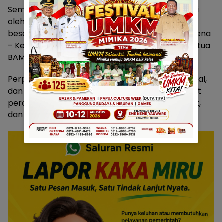
Sementara, VIP Kuala Kencana (Lowland) dihadiri
oleh, Toni Wenas beserta istri, Claus Wamafma
beserta istri, Kris Jimer, Gesang Setiadi, Rey Leimena
– Ketua Panitia Natal Lowland, Sem Kabuare – Ketua
BAMAG Lowland, Cbu Catri.
Perpaduan kerja sama antara panitia, vendor lokal,
dan manajemen PT Freeport Indonesia membuat
perayaan Natal tahun ini berjalan meriah, hangat,
dan penuh hikmah.