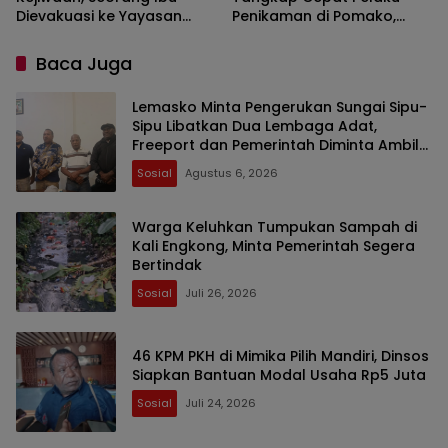
Dievakuasi ke Yayasan
Penikaman di Pomako,
Griya Satu Mimika, Anak
Dorong Langkah Bersama
Mendapat Perlindungan
Cegah Kejahatan Berulang
Baca Juga
Dinas Sosial
Lemasko Minta Pengerukan Sungai Sipu-
Sipu Libatkan Dua Lembaga Adat,
Freeport dan Pemerintah Diminta Ambil
Tanggung Jawab
Sosial
Agustus 6, 2026
Warga Keluhkan Tumpukan Sampah di
Kali Engkong, Minta Pemerintah Segera
Bertindak
Sosial
Juli 26, 2026
46 KPM PKH di Mimika Pilih Mandiri, Dinsos
Siapkan Bantuan Modal Usaha Rp5 Juta
Sosial
Juli 24, 2026