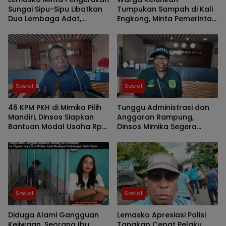
Sungai Sipu-Sipu Libatkan
Tumpukan Sampah di Kali
Dua Lembaga Adat,
Engkong, Minta Pemerintah
Freeport dan Pemerintah
Segera Bertindak
Diminta Ambil Tanggung
Jawab
Sosial
Sosial
46 KPM PKH di Mimika Pilih
Tunggu Administrasi dan
Mandiri, Dinsos Siapkan
Anggaran Rampung,
Bantuan Modal Usaha Rp5
Dinsos Mimika Segera
Juta
Berangkatkan 20 Anak
Ikuti Pelatihan di Bogor
dan Jakarta
Sosial
Sosial
Diduga Alami Gangguan
Lemasko Apresiasi Polisi
Kejiwaan, Seorang Ibu
Tangkap Cepat Pelaku