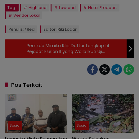
Tag:
Highland
Lowland
Natal Freeport
Vendor Lokal
Penulis: *Red
Editor: Riki Lodar
Pemkab Mimika Rilis Daftar Lengkap 14
Pejabat Eselon II yang Wajib Ikuti Uji
Kompetensi dan Evaluasi Kinerja 2025
Pos Terkait
Sosial
Sosial
Lemasko Minta Pengerukan
Warga Keluhkan