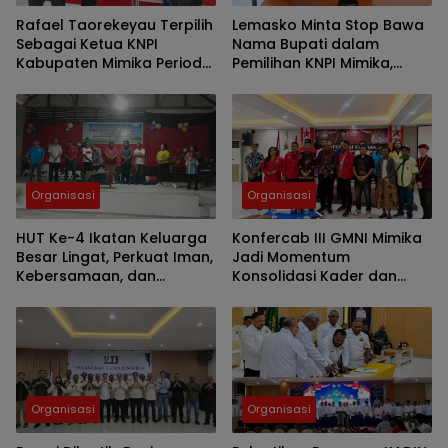
Rafael Taorekeyau Terpilih
Lemasko Minta Stop Bawa
Sebagai Ketua KNPI
Nama Bupati dalam
Kabupaten Mimika Periode
Pemilihan KNPI Mimika,
2026-2029
Dukung Putra Kamoro
Pimpin Organisasi Pemuda
Organisasi
Organisasi
HUT Ke-4 Ikatan Keluarga
Konfercab III GMNI Mimika
Besar Lingat, Perkuat Iman,
Jadi Momentum
Kebersamaan, dan
Konsolidasi Kader dan
Kepedulian Sosial
Penguatan Peran
Mahasiswa dalam
Pembangunan Daerah
Organisasi
Organisasi