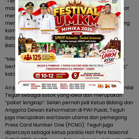
“Teman-teman PWI di daerah baik pengurus
maupun anggota membutuhkan sosok yang dapat
mempersatukan pihak-pihak yang bertikai, dan
mengembalikan marwah organisasi. Ini pesan yang
kami terima dalam setiap komunikasi ” ujar Ari
Rahman, Ketua Harian JMSI, kepada wartawan di
Batam, Kepulauan Riau, Rabu, (30/7/2025).
“Mereka menilai Bang Teguh sangat mampu, dan
berharap Bang Teguh bersedia mencalonkan diri,”
kata Ari lagi.
Ari juga menjelaskan, pengurus PWI di daerah menilai
Teguh sebagai sosok yang ideal dan merupakan
“paket lengkap”. Selain pernah jadi Ketua Bidang dan
Anggota Dewan Kehormatan di PWI Pusat, Teguh
juga merupakan wartawan utama dan pemegang
Press Card Number One (PCNO). Teguh juga
dipercaya sebagai ketua panitia Hari Pers Nasional