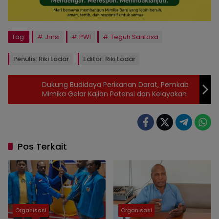
Tag:
Jmsi
PWI
Teguh Santosa
Penulis: Riki Lodar
Editor: Riki Lodar
Dukung Budidaya Perikanan Darat, Pemkab
Mimika Gelar Kajian Potensi dan Kelayakan
Pos Terkait
Organisasi
Organisasi