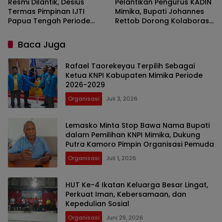
Resmi Dilantik, Desius
Pelantikan Pengurus KADIN
Termas Pimpinan IJTI
Mimika, Bupati Johannes
Papua Tengah Periode
Rettob Dorong Kolaborasi
2026–2030
Perkuat Ekonomi Daerah
Baca Juga
Rafael Taorekeyau Terpilih Sebagai
Ketua KNPI Kabupaten Mimika Periode
2026-2029
Organisasi
Juli 3, 2026
Lemasko Minta Stop Bawa Nama Bupati
dalam Pemilihan KNPI Mimika, Dukung
Putra Kamoro Pimpin Organisasi Pemuda
Organisasi
Juli 1, 2026
HUT Ke-4 Ikatan Keluarga Besar Lingat,
Perkuat Iman, Kebersamaan, dan
Kepedulian Sosial
Organisasi
Juni 29, 2026