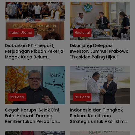
Kabar Utama
Nasional
Diabaikan PT Freeport,
Dikunjungi Delegasi
Perjuangan Ribuan Pekerja
Investor, Jumhur: Prabowo
Mogok Kerja Belum
“Presiden Paling Hijau”
Berakhir Meski Sudah 9
Tahun
Nasional
Nasional
Cegah Korupsi Sejak Dini,
Indonesia dan Tiongkok
Fahri Hamzah Dorong
Perkuat Kemitraan
Pembentukan Peradilan
Strategis untuk Aksi Iklim
Etika di Indonesia
dan Pembangunan Hijau