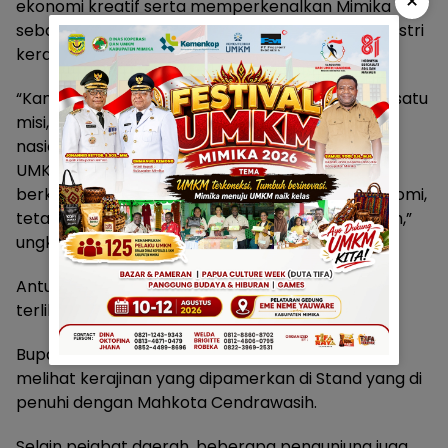
×
ekonomi kreatif serta memperkenalkan Mimika
sebagai daerah dengan potensi budaya dan industri
kerajinan yang sangat kuat.
“Kami datang dari ujung timur Indonesia dengan satu
misi, yaitu membawa Mimika hadir di panggung
nasional. Kami ingin menunjukkan bahwa pelaku
UMKM Mimika mampu menghasilkan produk
berkualitas tinggi yang tidak hanya bernilai ekonomi,
tetapi juga mengandung nilai budaya yang dalam,”
ungkap Suzy.
Antusiasme pengunjung terhadap stand Mimika
terlihat sangat tinggi.
Bupati Jombang, Ny Warsubi tampak terpukau
melihat kerajinan yang dipamerkan di Stand yang di
penuhi dengan Mahkota Cendrawasih.
Selain pejabat daerah, beberapa pengunjung juga