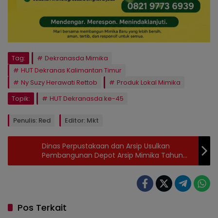
Tag:
Dekranasda Mimika
HUT Dekranas Kalimantan Timur
Ny Suzy Herawati Rettob
Produk Lokal Mimika
Topik:
HUT Dekranasda ke-45
Penulis: Red
Editor: Mkt
Dinas Perpustakaan dan Arsip Usulkan
Pembangunan Depot Arsip Mimika Tahun
2026
Pos Terkait