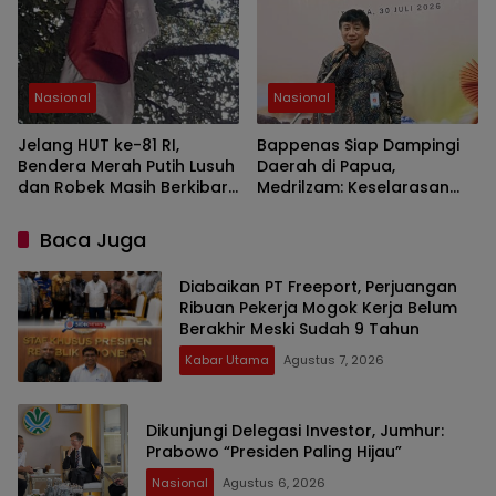
Nasional
Nasional
Jelang HUT ke-81 RI,
Bappenas Siap Dampingi
Bendera Merah Putih Lusuh
Daerah di Papua,
dan Robek Masih Berkibar
Medrilzam: Keselarasan
di Halaman Gudang PLN
Program Otsus Baru
Sekitar 50 Persen
Baca Juga
Diabaikan PT Freeport, Perjuangan
Ribuan Pekerja Mogok Kerja Belum
Berakhir Meski Sudah 9 Tahun
Kabar Utama
Agustus 7, 2026
Dikunjungi Delegasi Investor, Jumhur:
Prabowo “Presiden Paling Hijau”
Nasional
Agustus 6, 2026